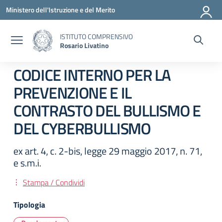
Vai ai contenuti
Vai al menu di navigazione
Vai al footer
Ministero dell'Istruzione e del Merito
ISTITUTO COMPRENSIVO
Rosario Livatino
CODICE INTERNO PER LA
PREVENZIONE E IL
CONTRASTO DEL BULLISMO E
DEL CYBERBULLISMO
ex art. 4, c. 2-bis, legge 29 maggio 2017, n. 71,
e s.m.i.
Stampa / Condividi
Tipologia