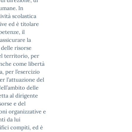
di direzione, di
 umane. In
ività scolastica
ive ed è titolare
petenze, il
assicurare la
 delle risorse
l territorio, per
 anche come libertà
, per l’esercizio
per l’attuazione del
ell’ambito delle
etta al dirigente
sorse e del
oni organizzative e
ti da lui
ifici compiti, ed è