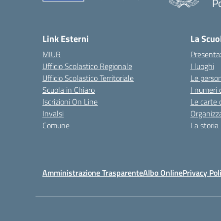
P
Link Esterni
La Scuo
MIUR
Presenta
Ufficio Scolastico Regionale
I luoghi
Ufficio Scolastico Territoriale
Le perso
Scuola in Chiaro
I numeri 
Iscrizioni On Line
Le carte 
Invalsi
Organizz
Comune
La storia
Amministrazione Trasparente
Albo Online
Privacy Pol