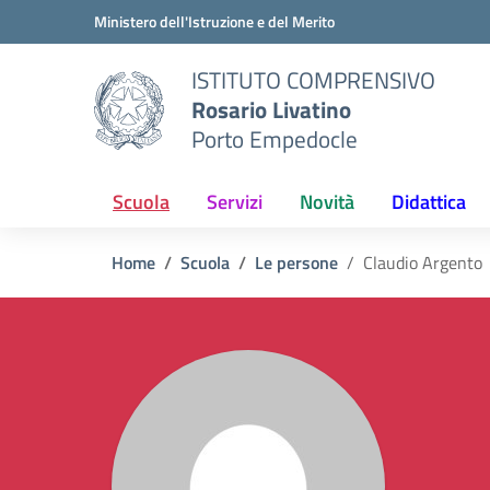
Vai ai contenuti
Vai al menu di navigazione
Vai al footer
Ministero dell'Istruzione e del Merito
ISTITUTO COMPRENSIVO
Rosario Livatino
Porto Empedocle
Scuola
Servizi
Novità
Didattica
Home
Scuola
Le persone
Claudio Argento