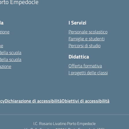
orto Empedocle
la
I Servizi
zione
Personale scolastico
Famiglie e studenti
ne
Percorsi di studio
della scuola
Didattica
della scuola
Offerta formativa
azione
I progetti delle classi
icy
Dichiarazione di accessibilità
Obiettivi di accessibilità
I.C. Rosario Livatino Porto Empedocle