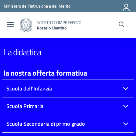
Vai ai contenuti
Vai al menu di navigazione
Vai al footer
Ministero dell'Istruzione e del Merito
ISTITUTO COMPRENSIVO
Rosario Livatino
La didattica
la nostra offerta formativa
Scuola dell'Infanzia
Scuola Primaria
Scuola Secondaria di primo grado