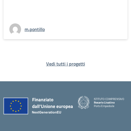
m.pontillo
Vedi tutti i progetti
ISTITUTO COMPRENSIVO
Rosario Livatino
Porto Empedocle