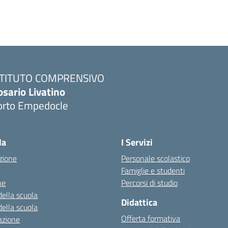
STITUTO COMPRENSIVO
osario Livatino
orto Empedocle
la
I Servizi
zione
Personale scolastico
Famiglie e studenti
ne
Percorsi di studio
della scuola
Didattica
della scuola
Offerta formativa
azione