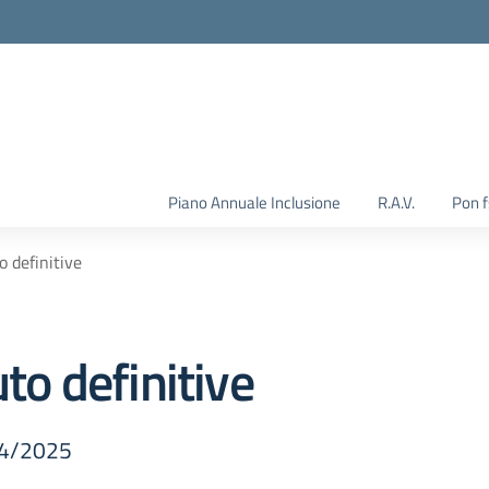
Piano Annuale Inclusione
R.A.V.
Pon 
o definitive
uto definitive
024/2025