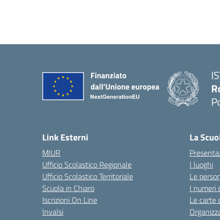
I
R
P
Link Esterni
La Scuo
MIUR
Presenta
Ufficio Scolastico Regionale
I luoghi
Ufficio Scolastico Territoriale
Le perso
Scuola in Chiaro
I numeri 
Iscrizioni On Line
Le carte 
Invalsi
Organizz