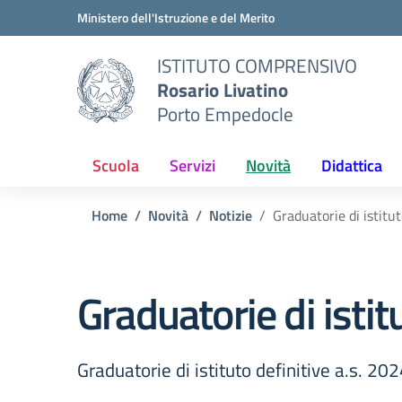
Vai ai contenuti
Vai al menu di navigazione
Vai al footer
Ministero dell'Istruzione e del Merito
ISTITUTO COMPRENSIVO
Rosario Livatino
Porto Empedocle
Scuola
Servizi
Novità
Didattica
Home
Novità
Notizie
Graduatorie di istitut
Graduatorie di istit
Graduatorie di istituto definitive a.s. 2