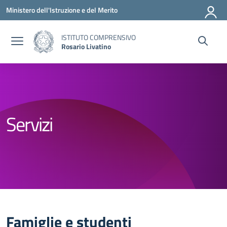
Vai ai contenuti
Vai al menu di navigazione
Vai al footer
Ministero dell'Istruzione e del Merito
ISTITUTO COMPRENSIVO
Rosario Livatino
Servizi
Famiglie e studenti