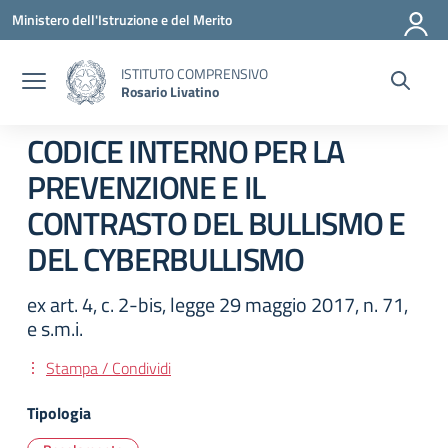
Vai ai contenuti
Vai al menu di navigazione
Vai al footer
Ministero dell'Istruzione e del Merito
ISTITUTO COMPRENSIVO
Rosario Livatino
CODICE INTERNO PER LA
PREVENZIONE E IL
CONTRASTO DEL BULLISMO E
DEL CYBERBULLISMO
ex art. 4, c. 2-bis, legge 29 maggio 2017, n. 71,
e s.m.i.
Stampa / Condividi
Tipologia