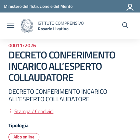
Vai ai contenuti
Vai al menu di navigazione
Vai al footer
Ministero dell'Istruzione e del Merito
ISTITUTO COMPRENSIVO
Rosario Livatino
00011/2026
DECRETO CONFERIMENTO
INCARICO ALL’ESPERTO
COLLAUDATORE
DECRETO CONFERIMENTO INCARICO
ALL’ESPERTO COLLAUDATORE
Stampa / Condividi
Tipologia
Albo online