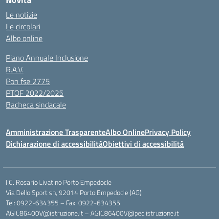
Le notizie
Le circolari
Albo online
Piano Annuale Inclusione
R.A.V.
Pon fse 2775
PTOF 2022/2025
Bacheca sindacale
Amministrazione Trasparente
Albo Online
Privacy Policy
Dichiarazione di accessibilità
Obiettivi di accessibilità
I.C. Rosario Livatino Porto Empedocle
Via Dello Sport sn, 92014 Porto Empedocle (AG)
Tel: 0922-634355 – Fax: 0922-634355
AGIC86400V@istruzione.it
–
AGIC86400V@pec.istruzione.it