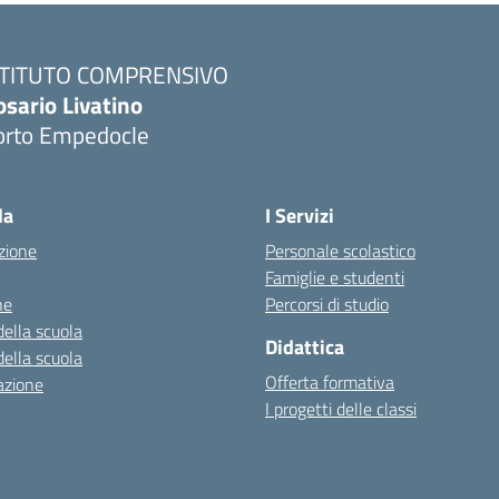
STITUTO COMPRENSIVO
osario Livatino
orto Empedocle
la
I Servizi
zione
Personale scolastico
Famiglie e studenti
ne
Percorsi di studio
della scuola
Didattica
della scuola
Offerta formativa
azione
I progetti delle classi