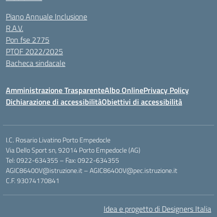
Piano Annuale Inclusione
R.A.V.
Pon fse 2775
PTOF 2022/2025
Bacheca sindacale
Amministrazione Trasparente
Albo Online
Privacy Policy
Dichiarazione di accessibilità
Obiettivi di accessibilità
I.C. Rosario Livatino Porto Empedocle
Via Dello Sport sn, 92014 Porto Empedocle (AG)
Tel: 0922-634355 – Fax: 0922-634355
AGIC86400V@istruzione.it
–
AGIC86400V@pec.istruzione.it
C.F. 93074170841
Idea e progetto di Designers Italia