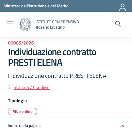
Vai ai contenuti
Vai al menu di navigazione
Vai al footer
Ministero dell'Istruzione e del Merito
ISTITUTO COMPRENSIVO
Rosario Livatino
00005/2026
Individuazione contratto
PRESTI ELENA
Individuazione contratto PRESTI ELENA
Stampa / Condividi
Tipologia
Albo online
Indice della pagina