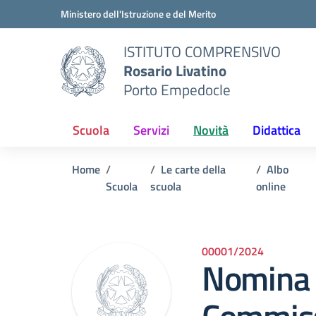
Vai ai contenuti
Vai al menu di navigazione
Vai al footer
Ministero dell'Istruzione e del Merito
ISTITUTO COMPRENSIVO
Rosario Livatino
Porto Empedocle
Scuola
Servizi
Novità
Didattica
Home
Le carte della
Albo
Scuola
scuola
online
00001/2024
Nomina 