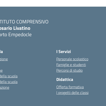
STITUTO COMPRENSIVO
osario Livatino
orto Empedocle
la
I Servizi
zione
Personale scolastico
Famiglie e studenti
ne
Percorsi di studio
della scuola
Didattica
della scuola
Offerta formativa
azione
I progetti delle classi