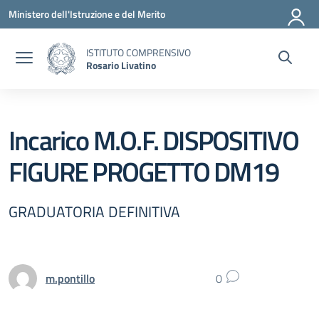
Vai ai contenuti
Vai al menu di navigazione
Vai al footer
Ministero dell'Istruzione e del Merito
ISTITUTO COMPRENSIVO
Rosario Livatino
Incarico M.O.F. DISPOSITIVO
FIGURE PROGETTO DM19
GRADUATORIA DEFINITIVA
m.pontillo
0