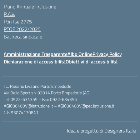
Piano Annuale Inclusione
R.A.V.
Pon fse 2775
PTOF 2022/2025
Bacheca sindacale
Amministrazione Trasparente
Albo Online
Privacy Policy
Dichiarazione di accessibilità
Obiettivi di accessibilità
I.C. Rosario Livatino Porto Empedocle
Via Dello Sport sn, 92014 Porto Empedocle (AG)
Tel: 0922-634355 – Fax: 0922-634355
AGIC86400V@istruzione.it
–
AGIC86400V@pec.istruzione.it
C.F. 93074170841
Idea e progetto di Designers Italia