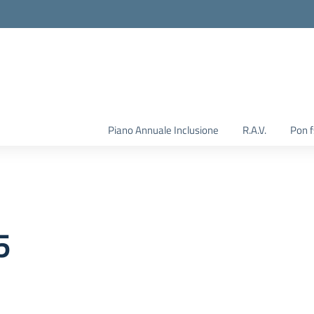
Piano Annuale Inclusione
R.A.V.
Pon 
5