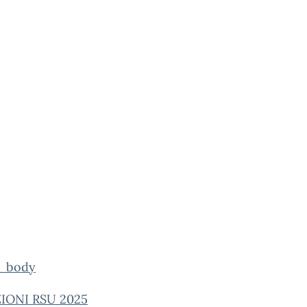
o_body
IONI RSU 2025