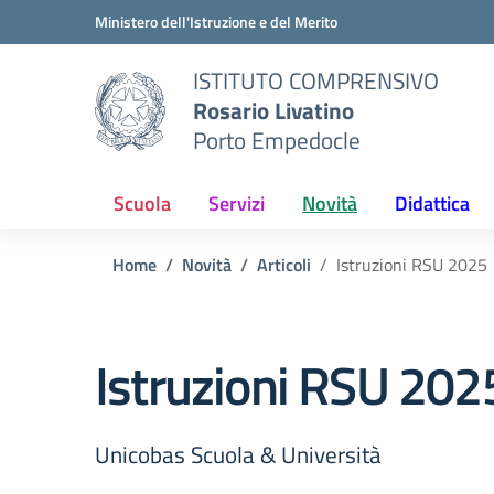
Vai ai contenuti
Vai al menu di navigazione
Vai al footer
Ministero dell'Istruzione e del Merito
ISTITUTO COMPRENSIVO
Rosario Livatino
Porto Empedocle
Scuola
Servizi
Novità
Didattica
Home
Novità
Articoli
Istruzioni RSU 2025
Istruzioni RSU 202
Unicobas Scuola & Università