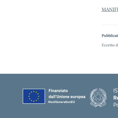
MANIF
Pubblicat
Eccetto d
I
R
P