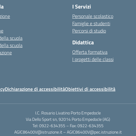
la
I Servizi
zione
Personale scolastico
Famiglie e studenti
ne
Percorsi di studio
della scuola
Didattica
della scuola
Offerta formativa
azione
I progetti delle classi
icy
Dichiarazione di accessibilità
Obiettivi di accessibilità
I.C. Rosario Livatino Porto Empedocle
Via Dello Sport sn, 92014 Porto Empedocle (AG)
Tel: 0922-634355 – Fax: 0922-634355
AGIC86400V@istruzione.it
–
AGIC86400V@pec.istruzione.it