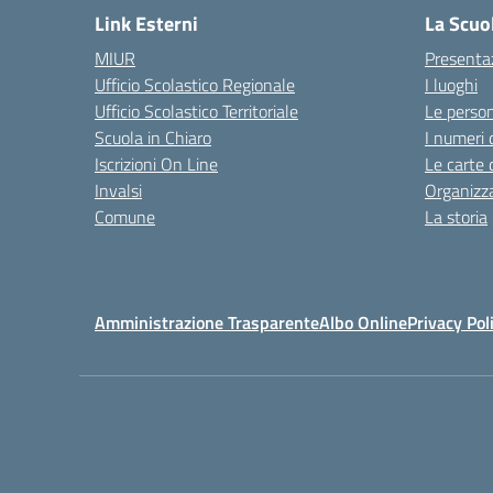
Link Esterni
La Scuo
MIUR
Presenta
Ufficio Scolastico Regionale
I luoghi
Ufficio Scolastico Territoriale
Le perso
Scuola in Chiaro
I numeri 
Iscrizioni On Line
Le carte 
Invalsi
Organizz
Comune
La storia
Amministrazione Trasparente
Albo Online
Privacy Pol