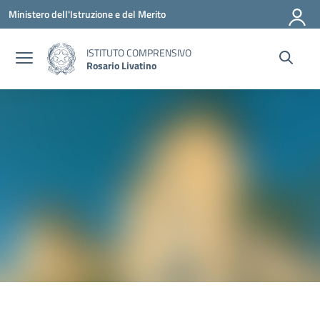
Vai ai contenuti
Vai al menu di navigazione
Vai al footer
Ministero dell'Istruzione e del Merito
ISTITUTO COMPRENSIVO
Rosario Livatino