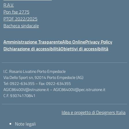
R.A.V.
Pon fse 2775
PTOF 2022/2025
Bacheca sindacale
Amministrazione Trasparente
Albo Online
Privacy Policy
Dichiarazione di accessibilità
Obiettivi di accessibilità
I.C. Rosario Livatino Porto Empedocle
Via Dello Sport sn, 92014 Porto Empedocle (AG)
Tel: 0922-634355 – Fax: 0922-634355
AGIC86400V@istruzione.it
–
AGIC86400V@pec.istruzione.it
C.F. 93074170841
Idea e progetto di Designers Italia
Note legali