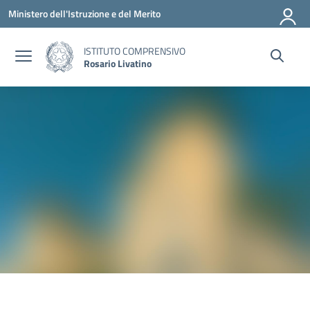
Vai ai contenuti
Vai al menu di navigazione
Vai al footer
Ministero dell'Istruzione e del Merito
ISTITUTO COMPRENSIVO
Rosario Livatino