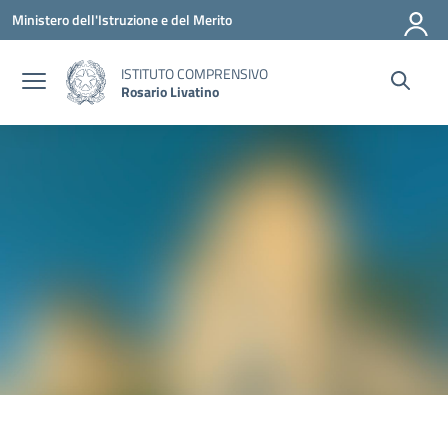
Vai ai contenuti
Vai al menu di navigazione
Vai al footer
Ministero dell'Istruzione e del Merito
ISTITUTO COMPRENSIVO
Rosario Livatino