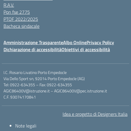
R.A.V.
Pon fse 2775
PTOF 2022/2025
Bacheca sindacale
Amministrazione Trasparente
Albo Online
Privacy Policy
Dichiarazione di accessibilità
Obiettivi di accessibilità
I.C. Rosario Livatino Porto Empedocle
Via Dello Sport sn, 92014 Porto Empedocle (AG)
Tel: 0922-634355 – Fax: 0922-634355
AGIC86400V@istruzione.it
–
AGIC86400V@pec.istruzione.it
C.F. 93074170841
Idea e progetto di Designers Italia
Note legali