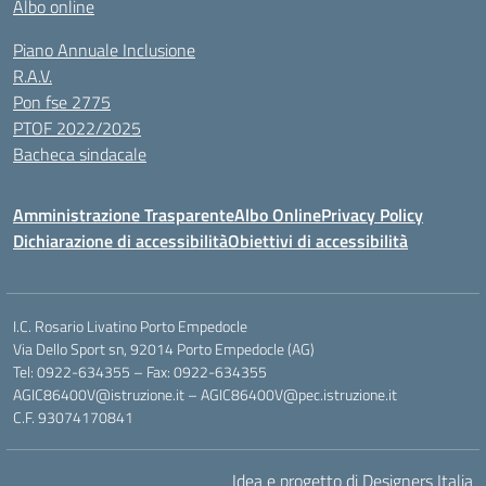
Albo online
Piano Annuale Inclusione
R.A.V.
Pon fse 2775
PTOF 2022/2025
Bacheca sindacale
Amministrazione Trasparente
Albo Online
Privacy Policy
Dichiarazione di accessibilità
Obiettivi di accessibilità
I.C. Rosario Livatino Porto Empedocle
Via Dello Sport sn, 92014 Porto Empedocle (AG)
Tel: 0922-634355 – Fax: 0922-634355
AGIC86400V@istruzione.it
–
AGIC86400V@pec.istruzione.it
C.F. 93074170841
Idea e progetto di Designers Italia