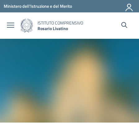
Vai ai contenuti
Vai al menu di navigazione
Vai al footer
Ministero dell'Istruzione e del Merito
ISTITUTO COMPRENSIVO
Rosario Livatino