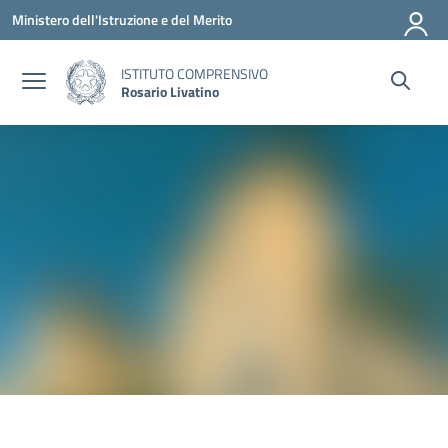
Vai ai contenuti
Vai al menu di navigazione
Vai al footer
Ministero dell'Istruzione e del Merito
ISTITUTO COMPRENSIVO
Rosario Livatino