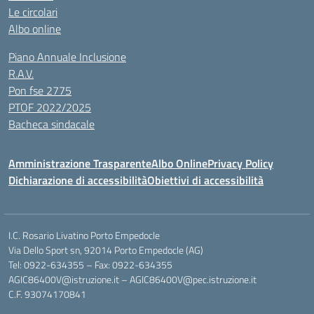
Le circolari
Albo online
Piano Annuale Inclusione
R.A.V.
Pon fse 2775
PTOF 2022/2025
Bacheca sindacale
Amministrazione Trasparente
Albo Online
Privacy Policy
Dichiarazione di accessibilità
Obiettivi di accessibilità
I.C. Rosario Livatino Porto Empedocle
Via Dello Sport sn, 92014 Porto Empedocle (AG)
Tel: 0922-634355 – Fax: 0922-634355
AGIC86400V@istruzione.it
–
AGIC86400V@pec.istruzione.it
C.F. 93074170841