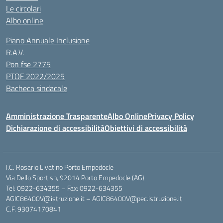
Le circolari
Albo online
Piano Annuale Inclusione
R.A.V.
Pon fse 2775
PTOF 2022/2025
Bacheca sindacale
Amministrazione Trasparente
Albo Online
Privacy Policy
Dichiarazione di accessibilità
Obiettivi di accessibilità
I.C. Rosario Livatino Porto Empedocle
Via Dello Sport sn, 92014 Porto Empedocle (AG)
Tel: 0922-634355 – Fax: 0922-634355
AGIC86400V@istruzione.it
–
AGIC86400V@pec.istruzione.it
C.F. 93074170841