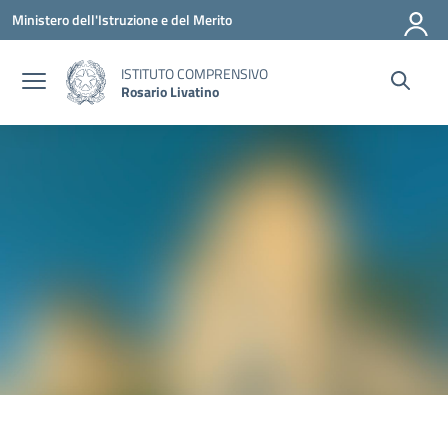
Vai ai contenuti
Vai al menu di navigazione
Vai al footer
Ministero dell'Istruzione e del Merito
ISTITUTO COMPRENSIVO
Rosario Livatino