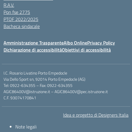
R.A.V.
Pon fse 2775
PTOF 2022/2025
Bacheca sindacale
Amministrazione Trasparente
Albo Online
Privacy Policy
Dichiarazione di accessibilità
Obiettivi di accessibilità
I.C. Rosario Livatino Porto Empedocle
Via Dello Sport sn, 92014 Porto Empedocle (AG)
Tel: 0922-634355 – Fax: 0922-634355
AGIC86400V@istruzione.it
–
AGIC86400V@pec.istruzione.it
C.F. 93074170841
Idea e progetto di Designers Italia
Note legali