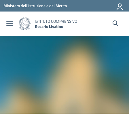
Vai ai contenuti
Vai al menu di navigazione
Vai al footer
Ministero dell'Istruzione e del Merito
ISTITUTO COMPRENSIVO
Rosario Livatino