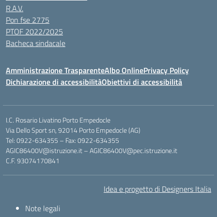
R.A.V.
Pon fse 2775
PTOF 2022/2025
Bacheca sindacale
Amministrazione Trasparente
Albo Online
Privacy Policy
Dichiarazione di accessibilità
Obiettivi di accessibilità
I.C. Rosario Livatino Porto Empedocle
Via Dello Sport sn, 92014 Porto Empedocle (AG)
Tel: 0922-634355 – Fax: 0922-634355
AGIC86400V@istruzione.it
–
AGIC86400V@pec.istruzione.it
C.F. 93074170841
Idea e progetto di Designers Italia
Note legali