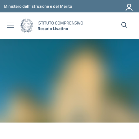
Vai ai contenuti
Vai al menu di navigazione
Vai al footer
Ministero dell'Istruzione e del Merito
ISTITUTO COMPRENSIVO
Rosario Livatino