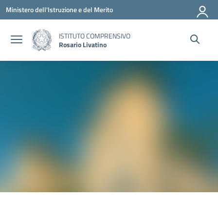
Vai ai contenuti
Vai al menu di navigazione
Vai al footer
Ministero dell'Istruzione e del Merito
ISTITUTO COMPRENSIVO
Rosario Livatino