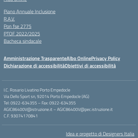
Piano Annuale Inclusione
R.A.V.
Pon fse 2775
PTOF 2022/2025
Bacheca sindacale
Amministrazione Trasparente
Albo Online
Privacy Policy
Dichiarazione di accessibilità
Obiettivi di accessibilità
I.C. Rosario Livatino Porto Empedocle
Via Dello Sport sn, 92014 Porto Empedocle (AG)
Tel: 0922-634355 – Fax: 0922-634355
AGIC86400V@istruzione.it
–
AGIC86400V@pec.istruzione.it
C.F. 93074170841
Idea e progetto di Designers Italia