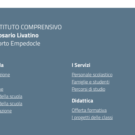
STITUTO COMPRENSIVO
osario Livatino
orto Empedocle
la
I Servizi
zione
Personale scolastico
Famiglie e studenti
ne
Percorsi di studio
della scuola
Didattica
della scuola
Offerta formativa
azione
I progetti delle classi