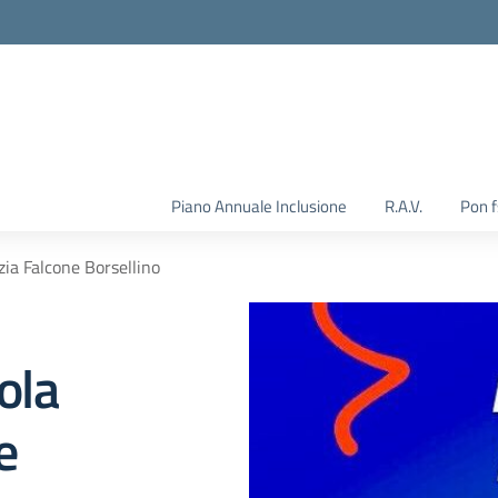
Piano Annuale Inclusione
R.A.V.
Pon 
nzia Falcone Borsellino
uola
e