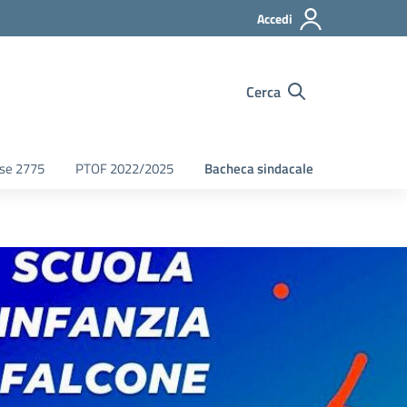
Accedi
Cerca
fse 2775
PTOF 2022/2025
Bacheca sindacale