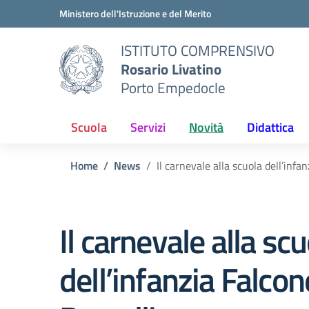
Vai ai contenuti
Vai al menu di navigazione
Vai al footer
Ministero dell'Istruzione e del Merito
ISTITUTO COMPRENSIVO
Rosario Livatino
Porto Empedocle
Scuola
Servizi
Novità
Didattica
Home
News
Il carnevale alla scuola dell’infa
Il carnevale alla sc
dell’infanzia Falcon