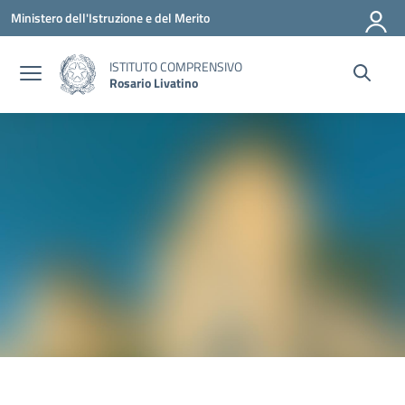
Vai ai contenuti
Vai al menu di navigazione
Vai al footer
Ministero dell'Istruzione e del Merito
ISTITUTO COMPRENSIVO
Rosario Livatino