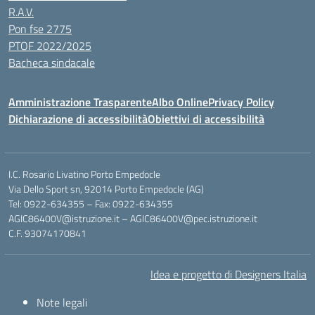
R.A.V.
Pon fse 2775
PTOF 2022/2025
Bacheca sindacale
Amministrazione Trasparente
Albo Online
Privacy Policy
Dichiarazione di accessibilità
Obiettivi di accessibilità
I.C. Rosario Livatino Porto Empedocle
Via Dello Sport sn, 92014 Porto Empedocle (AG)
Tel: 0922-634355 – Fax: 0922-634355
AGIC86400V@istruzione.it
–
AGIC86400V@pec.istruzione.it
C.F. 93074170841
Idea e progetto di Designers Italia
Note legali