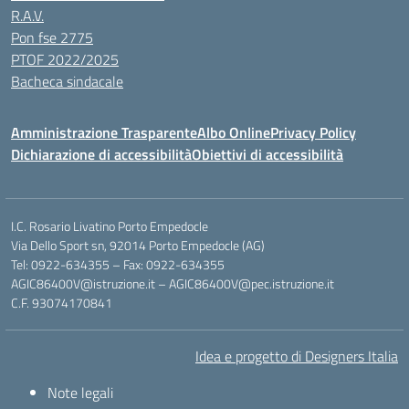
R.A.V.
Pon fse 2775
PTOF 2022/2025
Bacheca sindacale
Amministrazione Trasparente
Albo Online
Privacy Policy
Dichiarazione di accessibilità
Obiettivi di accessibilità
I.C. Rosario Livatino Porto Empedocle
Via Dello Sport sn, 92014 Porto Empedocle (AG)
Tel: 0922-634355 – Fax: 0922-634355
AGIC86400V@istruzione.it
–
AGIC86400V@pec.istruzione.it
C.F. 93074170841
Idea e progetto di Designers Italia
Note legali