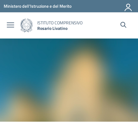
Vai ai contenuti
Vai al menu di navigazione
Vai al footer
Ministero dell'Istruzione e del Merito
ISTITUTO COMPRENSIVO
Rosario Livatino