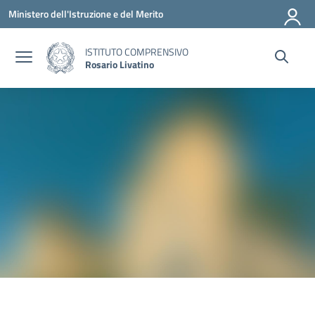
Vai ai contenuti
Vai al menu di navigazione
Vai al footer
Ministero dell'Istruzione e del Merito
ISTITUTO COMPRENSIVO
Rosario Livatino