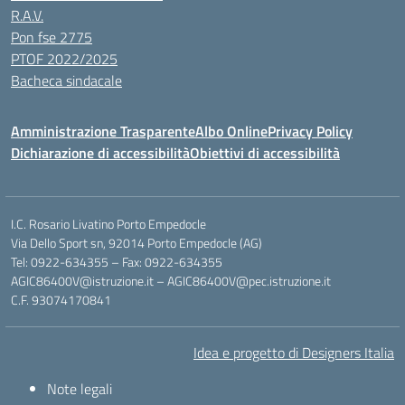
R.A.V.
Pon fse 2775
PTOF 2022/2025
Bacheca sindacale
Amministrazione Trasparente
Albo Online
Privacy Policy
Dichiarazione di accessibilità
Obiettivi di accessibilità
I.C. Rosario Livatino Porto Empedocle
Via Dello Sport sn, 92014 Porto Empedocle (AG)
Tel: 0922-634355 – Fax: 0922-634355
AGIC86400V@istruzione.it
–
AGIC86400V@pec.istruzione.it
C.F. 93074170841
Idea e progetto di Designers Italia
Note legali