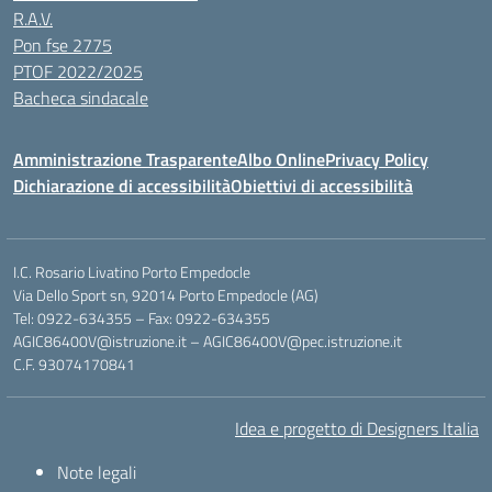
R.A.V.
Pon fse 2775
PTOF 2022/2025
Bacheca sindacale
Amministrazione Trasparente
Albo Online
Privacy Policy
Dichiarazione di accessibilità
Obiettivi di accessibilità
I.C. Rosario Livatino Porto Empedocle
Via Dello Sport sn, 92014 Porto Empedocle (AG)
Tel: 0922-634355 – Fax: 0922-634355
AGIC86400V@istruzione.it
–
AGIC86400V@pec.istruzione.it
C.F. 93074170841
Idea e progetto di Designers Italia
Note legali