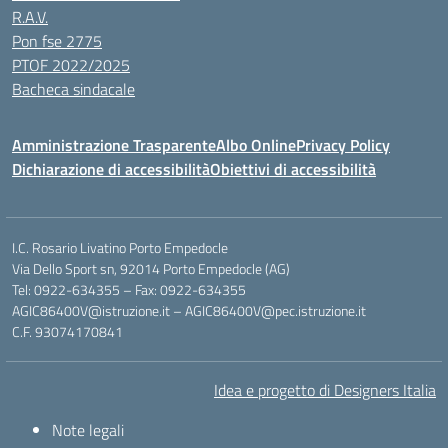
R.A.V.
Pon fse 2775
PTOF 2022/2025
Bacheca sindacale
Amministrazione Trasparente
Albo Online
Privacy Policy
Dichiarazione di accessibilità
Obiettivi di accessibilità
I.C. Rosario Livatino Porto Empedocle
Via Dello Sport sn, 92014 Porto Empedocle (AG)
Tel: 0922-634355 – Fax: 0922-634355
AGIC86400V@istruzione.it
–
AGIC86400V@pec.istruzione.it
C.F. 93074170841
Idea e progetto di Designers Italia
Note legali