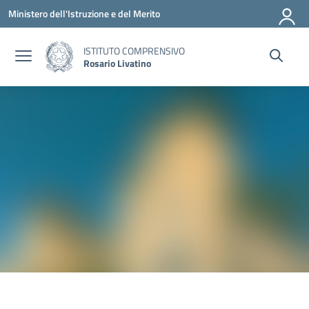
Vai ai contenuti
Vai al menu di navigazione
Vai al footer
Ministero dell'Istruzione e del Merito
ISTITUTO COMPRENSIVO
Rosario Livatino