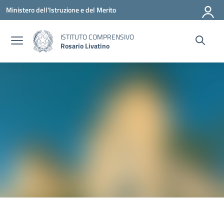
Vai ai contenuti
Vai al menu di navigazione
Vai al footer
Ministero dell'Istruzione e del Merito
ISTITUTO COMPRENSIVO
Rosario Livatino