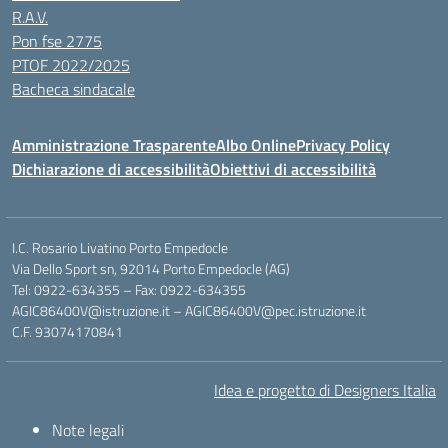
R.A.V.
Pon fse 2775
PTOF 2022/2025
Bacheca sindacale
Amministrazione Trasparente
Albo Online
Privacy Policy
Dichiarazione di accessibilità
Obiettivi di accessibilità
I.C. Rosario Livatino Porto Empedocle
Via Dello Sport sn, 92014 Porto Empedocle (AG)
Tel: 0922-634355 – Fax: 0922-634355
AGIC86400V@istruzione.it
–
AGIC86400V@pec.istruzione.it
C.F. 93074170841
Idea e progetto di Designers Italia
Note legali