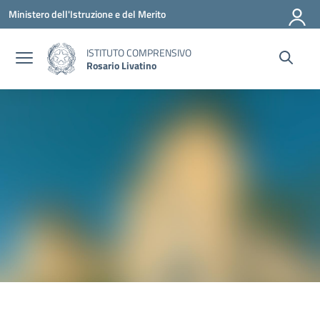
Vai ai contenuti
Vai al menu di navigazione
Vai al footer
Ministero dell'Istruzione e del Merito
ISTITUTO COMPRENSIVO
Rosario Livatino