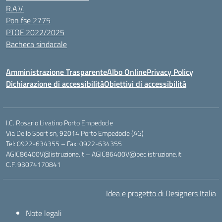
R.A.V.
Pon fse 2775
PTOF 2022/2025
Bacheca sindacale
Amministrazione Trasparente
Albo Online
Privacy Policy
Dichiarazione di accessibilità
Obiettivi di accessibilità
I.C. Rosario Livatino Porto Empedocle
Via Dello Sport sn, 92014 Porto Empedocle (AG)
Tel: 0922-634355 – Fax: 0922-634355
AGIC86400V@istruzione.it
–
AGIC86400V@pec.istruzione.it
C.F. 93074170841
Idea e progetto di Designers Italia
Note legali