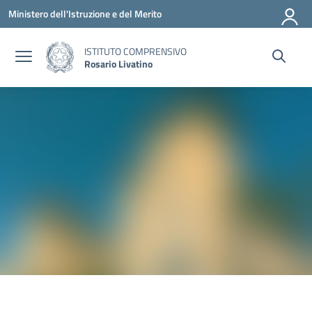
Vai ai contenuti
Vai al menu di navigazione
Vai al footer
Ministero dell'Istruzione e del Merito
ISTITUTO COMPRENSIVO
Rosario Livatino