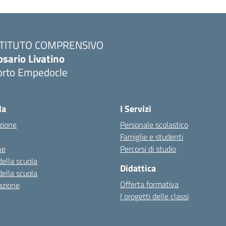
STITUTO COMPRENSIVO
osario Livatino
orto Empedocle
la
I Servizi
zione
Personale scolastico
Famiglie e studenti
ne
Percorsi di studio
della scuola
Didattica
della scuola
Offerta formativa
azione
I progetti delle classi