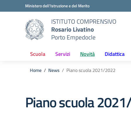
Vai ai contenuti
Vai al menu di navigazione
Vai al footer
Ministero dell'Istruzione e del Merito
ISTITUTO COMPRENSIVO
Rosario Livatino
Porto Empedocle
Scuola
Servizi
Novità
Didattica
Home
News
Piano scuola 2021/2022
Piano scuola 2021