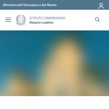
Vai ai contenuti
Vai al menu di navigazione
Vai al footer
Ministero dell'Istruzione e del Merito
ISTITUTO COMPRENSIVO
Rosario Livatino