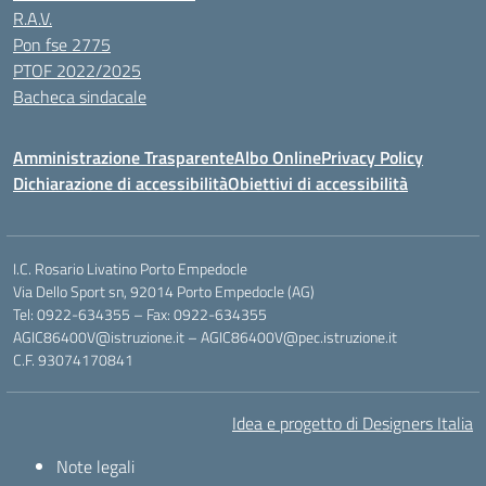
R.A.V.
Pon fse 2775
PTOF 2022/2025
Bacheca sindacale
Amministrazione Trasparente
Albo Online
Privacy Policy
Dichiarazione di accessibilità
Obiettivi di accessibilità
I.C. Rosario Livatino Porto Empedocle
Via Dello Sport sn, 92014 Porto Empedocle (AG)
Tel: 0922-634355 – Fax: 0922-634355
AGIC86400V@istruzione.it
–
AGIC86400V@pec.istruzione.it
C.F. 93074170841
Idea e progetto di Designers Italia
Note legali