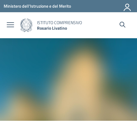
Vai ai contenuti
Vai al menu di navigazione
Vai al footer
Ministero dell'Istruzione e del Merito
ISTITUTO COMPRENSIVO
Rosario Livatino