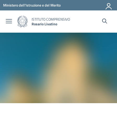
Vai ai contenuti
Vai al menu di navigazione
Vai al footer
Ministero dell'Istruzione e del Merito
ISTITUTO COMPRENSIVO
Rosario Livatino