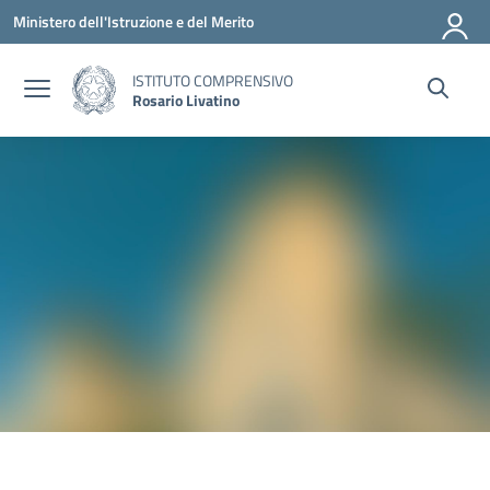
Vai ai contenuti
Vai al menu di navigazione
Vai al footer
Ministero dell'Istruzione e del Merito
ISTITUTO COMPRENSIVO
Rosario Livatino