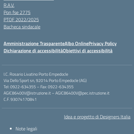
R.A.V.
Pon fse 2775
PTOF 2022/2025
Bacheca sindacale
Amministrazione Trasparente
Albo Online
Privacy Policy
Dichiarazione di accessibilità
Obiettivi di accessibilità
I.C. Rosario Livatino Porto Empedocle
Via Dello Sport sn, 92014 Porto Empedocle (AG)
Tel: 0922-634355 – Fax: 0922-634355
AGIC86400V@istruzione.it
–
AGIC86400V@pec.istruzione.it
C.F. 93074170841
Idea e progetto di Designers Italia
Note legali