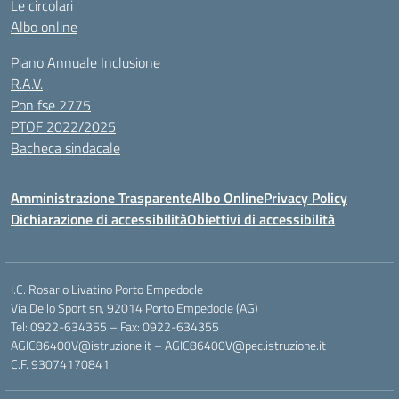
Le circolari
Albo online
Piano Annuale Inclusione
R.A.V.
Pon fse 2775
PTOF 2022/2025
Bacheca sindacale
Amministrazione Trasparente
Albo Online
Privacy Policy
Dichiarazione di accessibilità
Obiettivi di accessibilità
I.C. Rosario Livatino Porto Empedocle
Via Dello Sport sn, 92014 Porto Empedocle (AG)
Tel: 0922-634355 – Fax: 0922-634355
AGIC86400V@istruzione.it
–
AGIC86400V@pec.istruzione.it
C.F. 93074170841