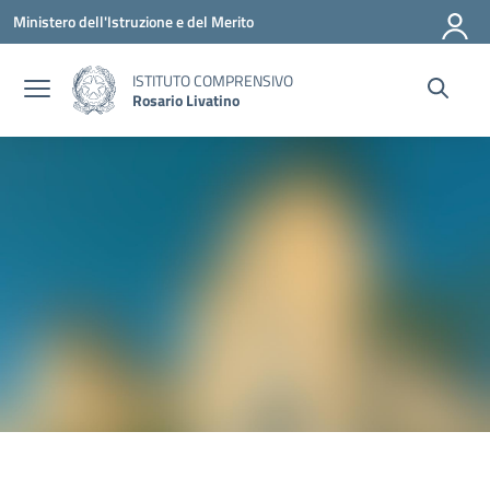
Vai ai contenuti
Vai al menu di navigazione
Vai al footer
Ministero dell'Istruzione e del Merito
ISTITUTO COMPRENSIVO
Rosario Livatino