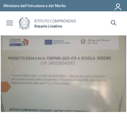
Vai ai contenuti
Vai al menu di navigazione
Vai al footer
Ministero dell'Istruzione e del Merito
ISTITUTO COMPRENSIVO
Rosario Livatino