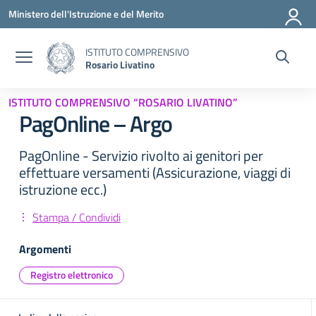
Vai ai contenuti
Vai al menu di navigazione
Vai al footer
Ministero dell'Istruzione e del Merito
ISTITUTO COMPRENSIVO
Rosario Livatino
ISTITUTO COMPRENSIVO “ROSARIO LIVATINO”
PagOnline – Argo
PagOnline - Servizio rivolto ai genitori per
effettuare versamenti (Assicurazione, viaggi di
istruzione ecc.)
Stampa / Condividi
Argomenti
Registro elettronico