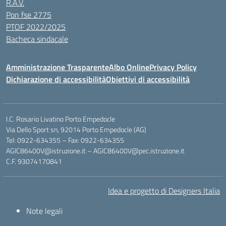
R.A.V.
Pon fse 2775
PTOF 2022/2025
Bacheca sindacale
Amministrazione Trasparente
Albo Online
Privacy Policy
Dichiarazione di accessibilità
Obiettivi di accessibilità
I.C. Rosario Livatino Porto Empedocle
Via Dello Sport sn, 92014 Porto Empedocle (AG)
Tel: 0922-634355 – Fax: 0922-634355
AGIC86400V@istruzione.it
–
AGIC86400V@pec.istruzione.it
C.F. 93074170841
Idea e progetto di Designers Italia
Note legali