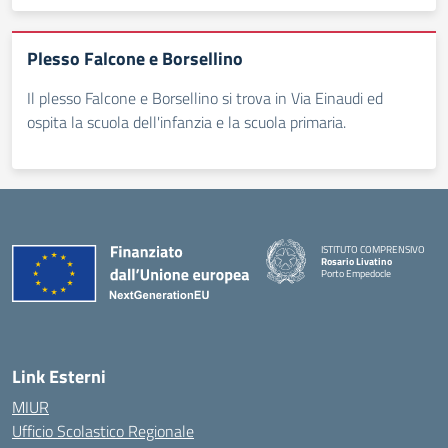
Plesso Falcone e Borsellino
Il plesso Falcone e Borsellino si trova in Via Einaudi ed
ospita la scuola dell'infanzia e la scuola primaria.
ISTITUTO COMPRENSIVO
Rosario Livatino
Porto Empedocle
Link Esterni
MIUR
Ufficio Scolastico Regionale