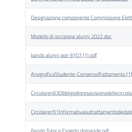
Designazione componente Commissione Elett
Modello di iscrizione alunni 2022.doc
bando alunni pon 9707 (1).pdf
AnagraficaStudente-ConsensoTrattamento (1)
Circolaren63Obbligodipresavisionedellecircolar
Circolaren51Informativasultrattamentodeidati
Bando Tutor e Esperto domande.pdf