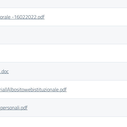
orale -16022022.pdf
.doc
iallAlbositowebistituzionale.pdf
personali.pdf