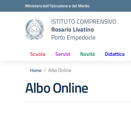
Vai ai contenuti
Vai al menu di navigazione
Vai al footer
Ministero dell'Istruzione e del Merito
ISTITUTO COMPRENSIVO
Rosario Livatino
Porto Empedocle
Scuola
Servizi
Novità
Didattica
Home
Albo Online
Albo Online