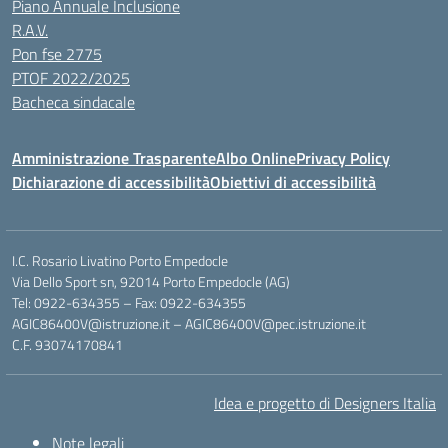
Piano Annuale Inclusione
R.A.V.
Pon fse 2775
PTOF 2022/2025
Bacheca sindacale
Amministrazione Trasparente
Albo Online
Privacy Policy
Dichiarazione di accessibilità
Obiettivi di accessibilità
I.C. Rosario Livatino Porto Empedocle
Via Dello Sport sn, 92014 Porto Empedocle (AG)
Tel: 0922-634355 – Fax: 0922-634355
AGIC86400V@istruzione.it
–
AGIC86400V@pec.istruzione.it
C.F. 93074170841
Idea e progetto di Designers Italia
Note legali