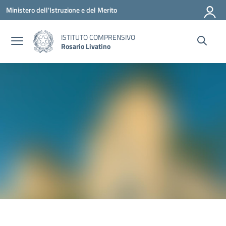
Vai ai contenuti
Vai al menu di navigazione
Vai al footer
Ministero dell'Istruzione e del Merito
ISTITUTO COMPRENSIVO
Rosario Livatino