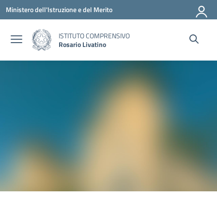
Vai ai contenuti
Vai al menu di navigazione
Vai al footer
Ministero dell'Istruzione e del Merito
ISTITUTO COMPRENSIVO
Rosario Livatino