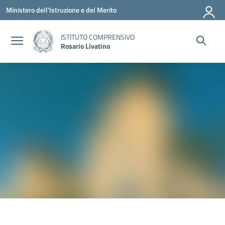
Vai ai contenuti
Vai al menu di navigazione
Vai al footer
Ministero dell'Istruzione e del Merito
ISTITUTO COMPRENSIVO
Rosario Livatino