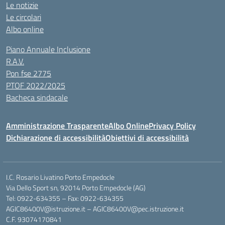
Le notizie
Le circolari
Albo online
Piano Annuale Inclusione
R.A.V.
Pon fse 2775
PTOF 2022/2025
Bacheca sindacale
Amministrazione Trasparente
Albo Online
Privacy Policy
Dichiarazione di accessibilità
Obiettivi di accessibilità
I.C. Rosario Livatino Porto Empedocle
Via Dello Sport sn, 92014 Porto Empedocle (AG)
Tel: 0922-634355 – Fax: 0922-634355
AGIC86400V@istruzione.it
–
AGIC86400V@pec.istruzione.it
C.F. 93074170841