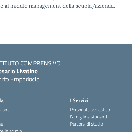
 e al middle management della scuola/azienda.
STITUTO COMPRENSIVO
osario Livatino
orto Empedocle
la
I Servizi
zione
Personale scolastico
Famiglie e studenti
ne
Percorsi di studio
della scuola