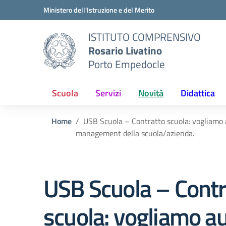
Vai ai contenuti
Vai al menu di navigazione
Vai al footer
Ministero dell'Istruzione e del Merito
ISTITUTO COMPRENSIVO
Rosario Livatino
Porto Empedocle
Scuola
Servizi
Novità
Didattica
Home
USB Scuola – Contratto scuola: vogliamo au
management della scuola/azienda.
USB Scuola – Contr
scuola: vogliamo a