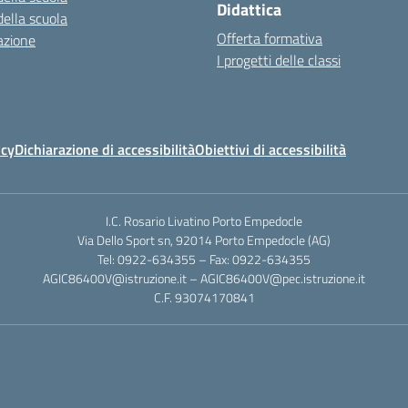
Didattica
della scuola
Offerta formativa
azione
I progetti delle classi
icy
Dichiarazione di accessibilità
Obiettivi di accessibilità
I.C. Rosario Livatino Porto Empedocle
Via Dello Sport sn, 92014 Porto Empedocle (AG)
Tel: 0922-634355 – Fax: 0922-634355
AGIC86400V@istruzione.it
–
AGIC86400V@pec.istruzione.it
C.F. 93074170841