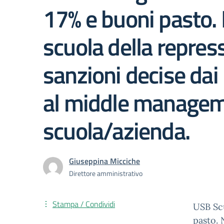
17% e buoni pasto. 
scuola della repress
sanzioni decise dai 
al middle managem
scuola/azienda.
Giuseppina Micciche
Direttore amministrativo
Stampa / Condividi
USB Scu
pasto. 