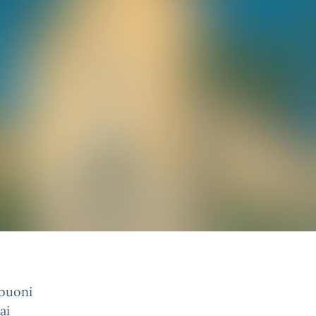
 buoni
ai