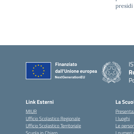
presidi
I
R
P
Link Esterni
La Scuo
MIUR
Presenta
Ufficio Scolastico Regionale
I luoghi
Ufficio Scolastico Territoriale
Le perso
Scuola in Chiaro
I numeri 