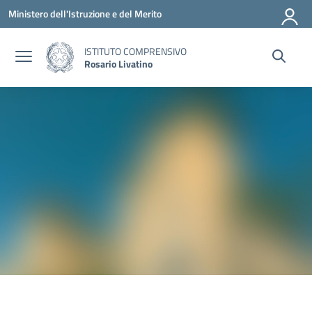
Vai ai contenuti
Vai al menu di navigazione
Vai al footer
Ministero dell'Istruzione e del Merito
ISTITUTO COMPRENSIVO
Rosario Livatino