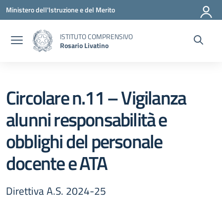
Vai ai contenuti
Vai al menu di navigazione
Vai al footer
Ministero dell'Istruzione e del Merito
ISTITUTO COMPRENSIVO
Rosario Livatino
Circolare n.11 – Vigilanza
alunni responsabilità e
obblighi del personale
docente e ATA
Direttiva A.S. 2024-25