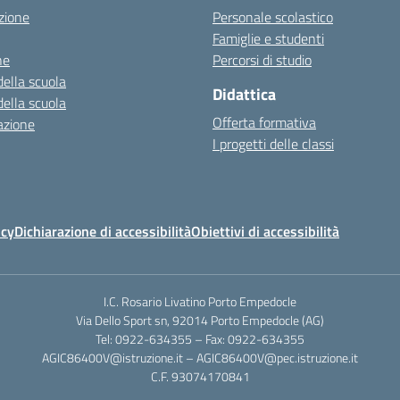
zione
Personale scolastico
Famiglie e studenti
ne
Percorsi di studio
della scuola
Didattica
della scuola
Offerta formativa
azione
I progetti delle classi
icy
Dichiarazione di accessibilità
Obiettivi di accessibilità
I.C. Rosario Livatino Porto Empedocle
Via Dello Sport sn, 92014 Porto Empedocle (AG)
Tel: 0922-634355 – Fax: 0922-634355
AGIC86400V@istruzione.it
–
AGIC86400V@pec.istruzione.it
C.F. 93074170841