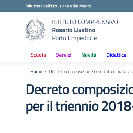
Vai ai contenuti
Vai al menu di navigazione
Vai al footer
Ministero dell'Istruzione e del Merito
ISTITUTO COMPRENSIVO
Rosario Livatino
Porto Empedocle
Scuola
Servizi
Novità
Didattica
Home
Decreto composizione comitato di valuta
Decreto composizion
per il triennio 2