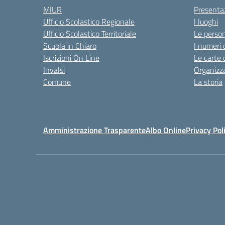
MIUR
Presenta
Ufficio Scolastico Regionale
I luoghi
Ufficio Scolastico Territoriale
Le perso
Scuola in Chiaro
I numeri 
Iscrizioni On Line
Le carte 
Invalsi
Organizz
Comune
La storia
Amministrazione Trasparente
Albo Online
Privacy Pol