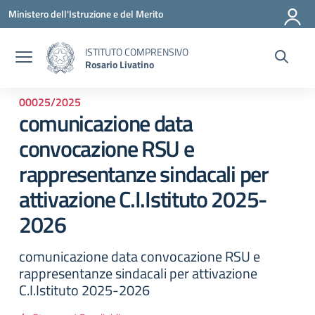
Vai ai contenuti
Vai al menu di navigazione
Vai al footer
Ministero dell'Istruzione e del Merito
ISTITUTO COMPRENSIVO
Rosario Livatino
00025/2025
comunicazione data
convocazione RSU e
rappresentanze sindacali per
attivazione C.I.Istituto 2025-
2026
comunicazione data convocazione RSU e
rappresentanze sindacali per attivazione
C.I.Istituto 2025-2026