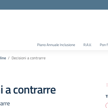
Piano Annuale Inclusione
R.A.V.
Pon 
line
Decisioni a contrarre
i a contrarre
T
rarre