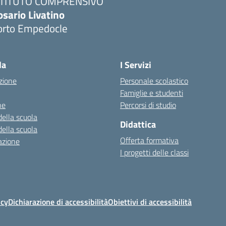
STITUTO COMPRENSIVO
osario Livatino
orto Empedocle
la
I Servizi
zione
Personale scolastico
Famiglie e studenti
ne
Percorsi di studio
della scuola
Didattica
della scuola
Offerta formativa
azione
I progetti delle classi
icy
Dichiarazione di accessibilità
Obiettivi di accessibilità