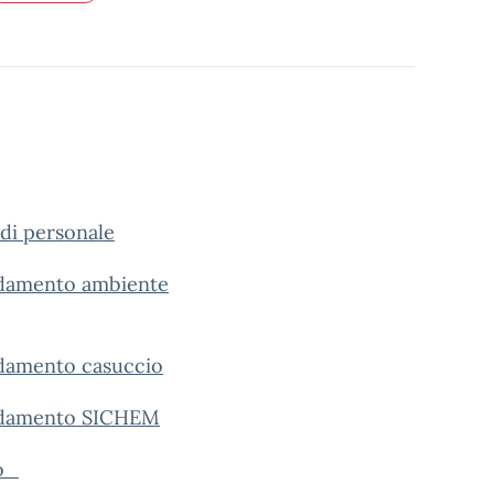
di personale
damento ambiente
damento casuccio
idamento SICHEM
o_