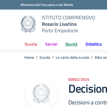
Vai ai contenuti
Vai al menu di navigazione
Vai al footer
Ministero dell'Istruzione e del Merito
ISTITUTO COMPRENSIVO
Rosario Livatino
Porto Empedocle
Scuola
Servizi
Novità
Didattica
Home
Scuola
Le carte della scuola
Albo on
00002/2024
Decision
Decisioni a cont