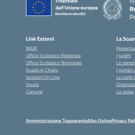
I
R
P
Link Esterni
La Scuo
MIUR
Presenta
Ufficio Scolastico Regionale
I luoghi
Ufficio Scolastico Territoriale
Le perso
Scuola in Chiaro
I numeri 
Iscrizioni On Line
Le carte 
Invalsi
Organizz
Comune
La storia
Amministrazione Trasparente
Albo Online
Privacy Pol