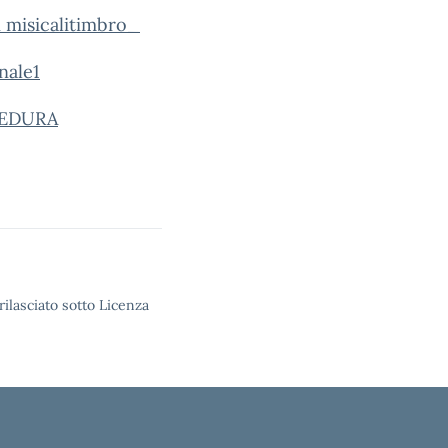
misicali
timbro_
nale
1
CEDURA
rilasciato sotto Licenza