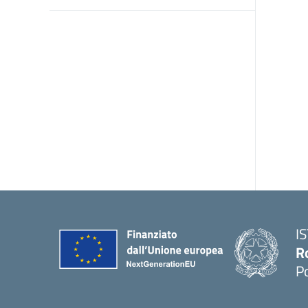
I
R
P