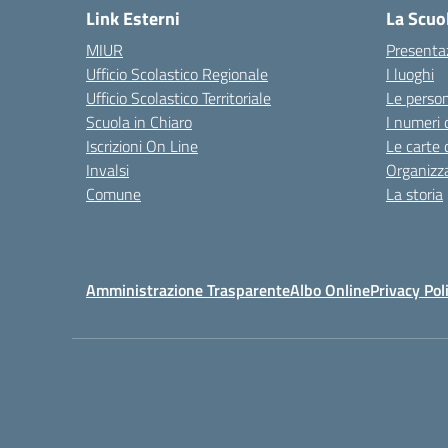
Link Esterni
La Scuo
MIUR
Presenta
Ufficio Scolastico Regionale
I luoghi
Ufficio Scolastico Territoriale
Le perso
Scuola in Chiaro
I numeri 
Iscrizioni On Line
Le carte 
Invalsi
Organizz
Comune
La storia
Amministrazione Trasparente
Albo Online
Privacy Pol