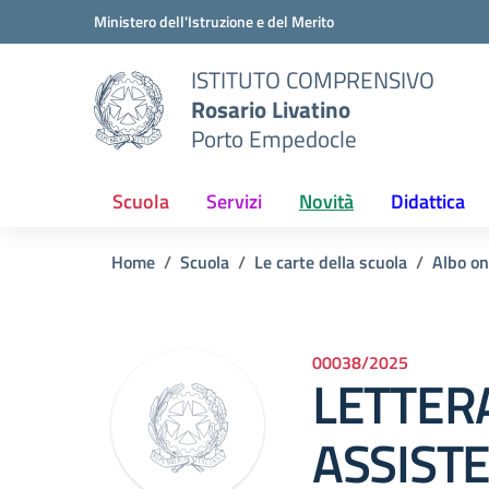
Vai ai contenuti
Vai al menu di navigazione
Vai al footer
Ministero dell'Istruzione e del Merito
ISTITUTO COMPRENSIVO
Rosario Livatino
Porto Empedocle
Scuola
Servizi
Novità
Didattica
Home
Scuola
Le carte della scuola
Albo on
00038/2025
LETTERA
ASSISTE