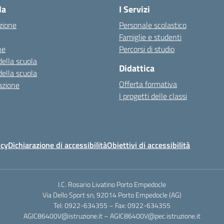
la
I Servizi
zione
Personale scolastico
Famiglie e studenti
ne
Percorsi di studio
della scuola
Didattica
della scuola
Offerta formativa
azione
I progetti delle classi
icy
Dichiarazione di accessibilità
Obiettivi di accessibilità
I.C. Rosario Livatino Porto Empedocle
Via Dello Sport sn, 92014 Porto Empedocle (AG)
Tel: 0922-634355 – Fax: 0922-634355
AGIC86400V@istruzione.it
–
AGIC86400V@pec.istruzione.it